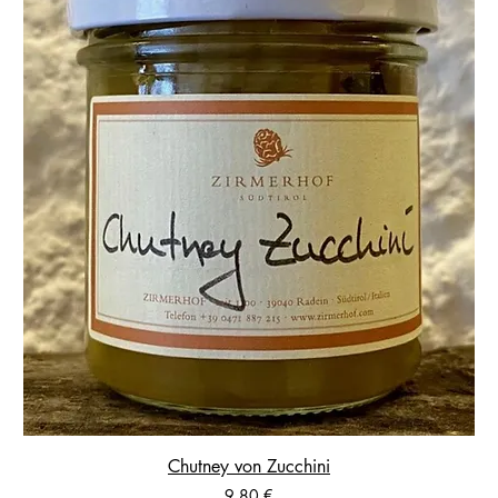
Chutney von Zucchini
Preis
9,80 €