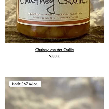
Chutney von der Quitte
Preis
9,80 €
Inhalt: 167 ml ca.