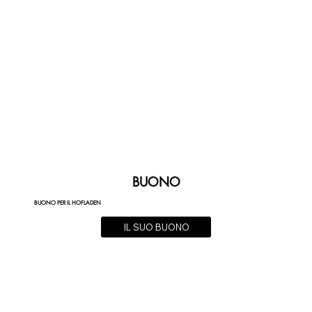
BUONO
BUONO PER IL HOFLADEN
IL SUO BUONO