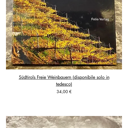
Südtirols Freie Weinbauern (disponibile solo in
tedesco)
Prezzo
34,00 €